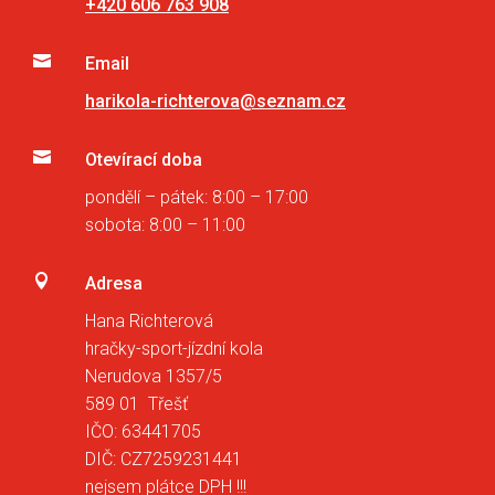
+420 606 763 908

Email
harikola-richterova@seznam.cz

Otevírací doba
pondělí – pátek: 8:00 – 17:00
sobota: 8:00 – 11:00

Adresa
Hana Richterová
hračky-sport-jízdní kola
Nerudova 1357/5
589 01 Třešť
IČO: 63441705
DIČ: CZ7259231441
nejsem plátce DPH !!!