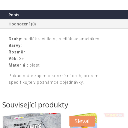
2druhy
v
Popis
krabičce
Hodnocení (0)
množství
Druhy:
sedlák s vidlemi, sedlák se smetákem
Barvy:
Rozměr:
Věk:
3+
Materiál:
plast
Pokud máte zájem o konkrétní druh, prosím
specifikujte v poznámce objednávky.
Související produkty
Sleva!