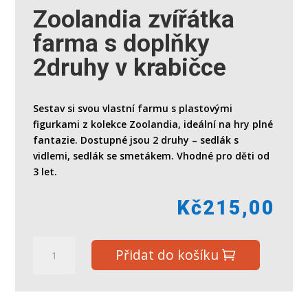
Zoolandia zvířátka
farma s doplňky
2druhy v krabičce
Sestav si svou vlastní farmu s plastovými
figurkami z kolekce Zoolandia, ideální na hry plné
fantazie. Dostupné jsou 2 druhy – sedlák s
vidlemi, sedlák se smetákem. Vhodné pro děti od
3 let.
Kč
215,00
Zoolandia
Přidat do košíku
zvířátka
farma
s
doplňky