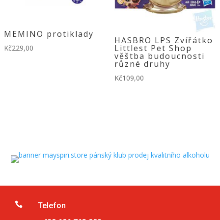
MEMINO protiklady
HASBRO LPS Zvířátko
Littlest Pet Shop
Kč
229,00
věštba budoucnosti
různé druhy
Kč
109,00

Telefon