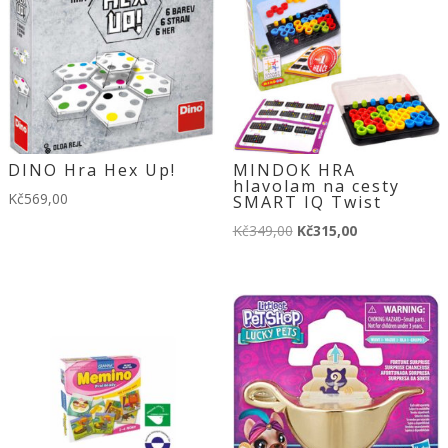
DINO Hra Hex Up!
MINDOK HRA
hlavolam na cesty
Kč
569,00
SMART IQ Twist
Původní
Aktuální
Kč
349,00
Kč
315,00
cena
cena
byla:
je:
Kč349,00.
Kč315,00.