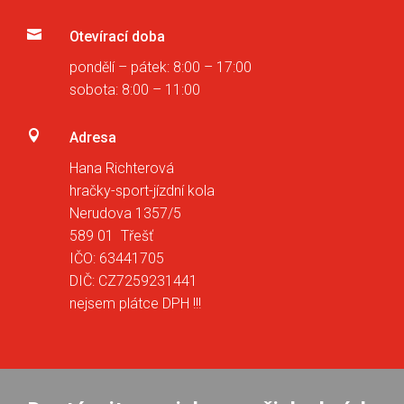

Otevírací doba
pondělí – pátek: 8:00 – 17:00
sobota: 8:00 – 11:00

Adresa
Hana Richterová
hračky-sport-jízdní kola
Nerudova 1357/5
589 01 Třešť
IČO: 63441705
DIČ: CZ7259231441
nejsem plátce DPH !!!