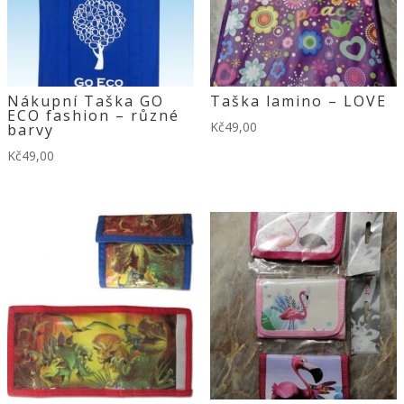
Nákupní Taška GO
Taška lamino – LOVE
ECO fashion – různé
Kč
49,00
barvy
Kč
49,00