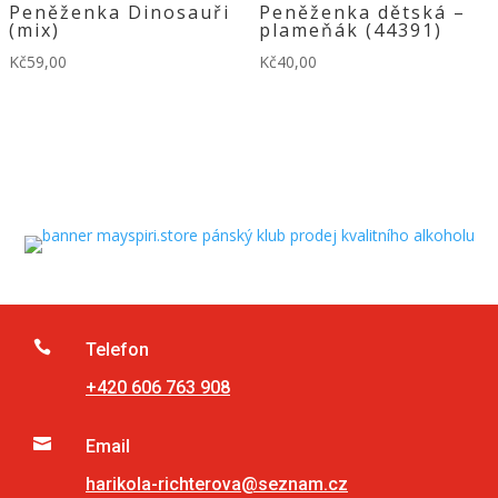
Peněženka Dinosauři
Peněženka dětská –
(mix)
plameňák (44391)
Kč
59,00
Kč
40,00

Telefon
+420 606 763 908

Email
harikola-richterova@seznam.cz