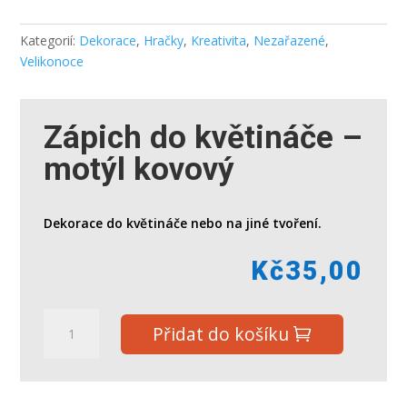
Kategorií:
Dekorace
,
Hračky
,
Kreativita
,
Nezařazené
,
Velikonoce
Zápich do květináče –
motýl kovový
Dekorace do květináče nebo na jiné tvoření.
Kč
35,00
Zápich
Přidat do košíku
do
květináče
-
motýl