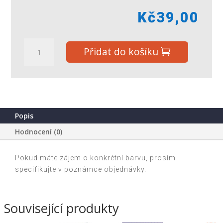
Kč
39,00
Tužka/pero
Přidat do košíku
jednorožec
6
barev
17
cm
plast
Popis
4
Hodnocení (0)
barvy
množství
Pokud máte zájem o konkrétní barvu, prosím
specifikujte v poznámce objednávky.
Související produkty