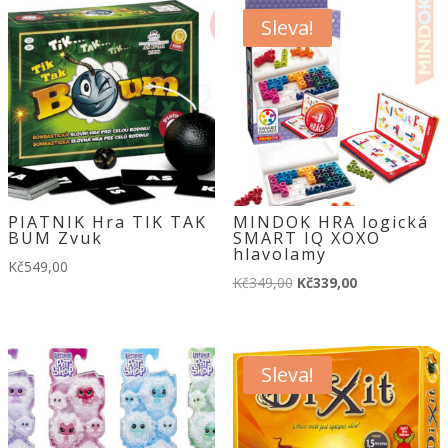
Sleva!
PIATNIK Hra TIK TAK
MINDOK HRA logická
BUM Zvuk
SMART IQ XOXO
hlavolamy
Kč
549,00
Původní
Aktuální
Kč
349,00
Kč
339,00
cena
cena
byla:
je:
Kč349,00.
Kč339,00.
Sleva!