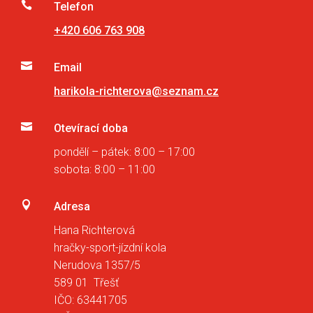

Telefon
+420 606 763 908

Email
harikola-richterova@seznam.cz

Otevírací doba
pondělí – pátek: 8:00 – 17:00
sobota: 8:00 – 11:00

Adresa
Hana Richterová
hračky-sport-jízdní kola
Nerudova 1357/5
589 01 Třešť
IČO: 63441705