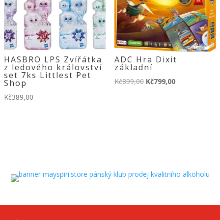
HASBRO LPS Zvířátka
ADC Hra Dixit
z ledového království
základní
set 7ks Littlest Pet
Původní
Aktuální
Kč
899,00
Kč
799,00
Shop
cena
cena
Kč
389,00
byla:
je:
Kč899,00.
Kč799,00.