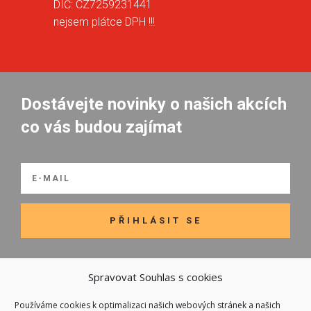
DIČ: CZ7259231441
nejsem plátce DPH !!!
Dostávejte novinky o našich akcích
co vás budou zajímat
PŘIHLÁSIT SE
Spravovat Souhlas s cookies
Používáme cookies k optimalizaci našich webových stránek a našich

Odkazy