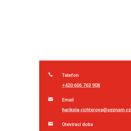

Telefon
+420 606 763 908

Email
harikola-richterova@seznam.cz

Otevírací doba