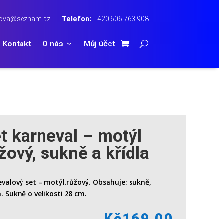
Telefon:
terova@seznam.cz
+420 606 763 908
Kontakt
O nás
Můj účet
t karneval – motýl
žový, sukně a křídla
valový set – motýl.růžový. Obsahuje: sukně,
a. Sukně o velikosti 28 cm.
Kč
169,00