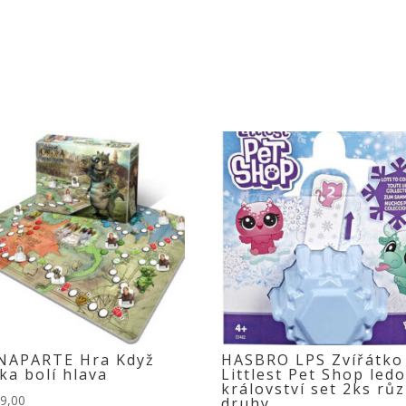
NAPARTE Hra Když
HASBRO LPS Zvířátko
ka bolí hlava
Littlest Pet Shop led
království set 2ks rů
9,00
druhy