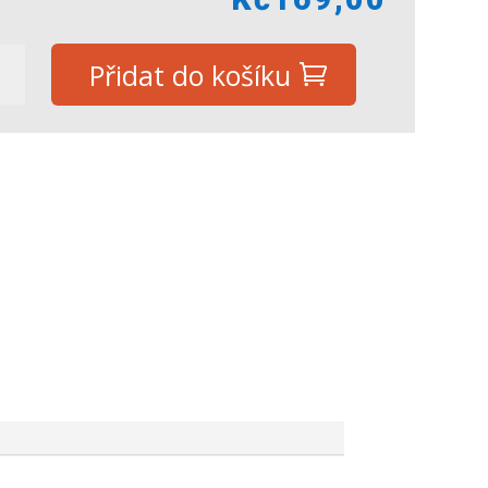
Přidat do košíku
val
ý,
tví