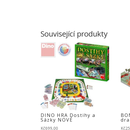
Související produkty
DINO HRA Dostihy a
BO
Sázky NOVÉ
dra
Kč
699,00
Kč
25