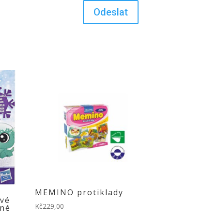
MEMINO protiklady
ové
Kč
229,00
zné