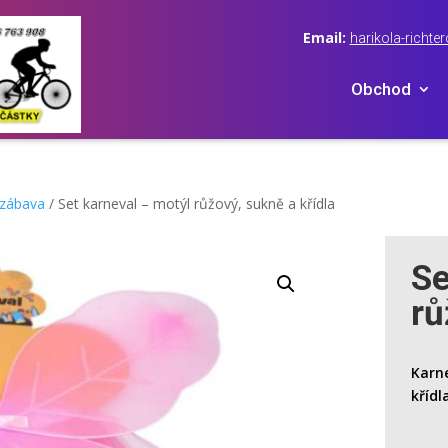
Email:
harikola-rich
Obchod
 zábava
/ Set karneval – motýl růžový, sukně a křídla
Se
rů
Karne
křídl