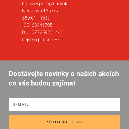
hračky-sport-jízdní kola
Nerudova 1357/5
589 01 Třešť
IČO: 63441705
DIČ: CZ7259231441
nejsem plátce DPH !!!
Dostávejte novinky o našich akcích
co vás budou zajímat
PŘIHLÁSIT SE