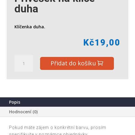
duha
Klíčenka duha.
Kč
19,00
Přívěšek
Přidat do košíku
na
klíče
duha
množství
Popis
Hodnocení (0)
Pokud máte zájem o konkrétní barvu, prosím
specifikujte v poznámce objednávky.