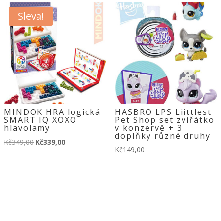
Sleva!
MINDOK HRA logická
HASBRO LPS Liittlest
SMART IQ XOXO
Pet Shop set zvířátko
hlavolamy
v konzervě + 3
doplňky různé druhy
Původní
Aktuální
Kč
349,00
Kč
339,00
Kč
149,00
cena
cena
byla:
je:
Kč349,00.
Kč339,00.