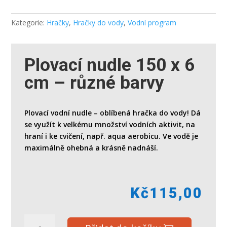
Kategorie:
Hračky
,
Hračky do vody
,
Vodní program
Plovací nudle 150 x 6
cm – různé barvy
Plovací vodní nudle – oblíbená hračka do vody! Dá
se využít k velkému množství vodních aktivit, na
hraní i ke cvičení, např. aqua aerobicu. Ve vodě je
maximálně ohebná a krásně nadnáší.
Kč
115,00
Plovací