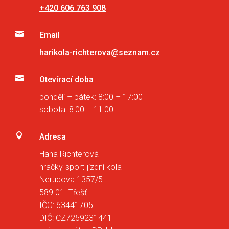
+420 606 763 908

Email
harikola-richterova@seznam.cz

Otevírací doba
pondělí – pátek: 8:00 – 17:00
sobota: 8:00 – 11:00

Adresa
Hana Richterová
hračky-sport-jízdní kola
Nerudova 1357/5
589 01 Třešť
IČO: 63441705
DIČ: CZ7259231441