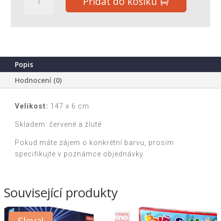
Přidat do košíku
nudle
150
x
6
cm
-
Popis
různé
Hodnocení (0)
barvy
množství
Velikost:
147 x 6 cm
Skladem: červené a žluté
Pokud máte zájem o konkrétní barvu, prosím
specifikujte v poznámce objednávky.
Související produkty
Sleva!