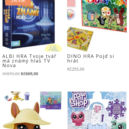
ALBI HRA Tvoje tvář
DINO HRA Pojď si
má známý hlas TV
hrát
Nova
Kč
255,00
Původní
Aktuální
Kč
699,00
Kč
669,00
cena
cena
byla:
je:
Kč699,00.
Kč669,00.