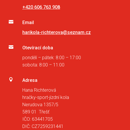
+420 606 763 908

Email
harikola-richterova@seznam.cz

Otevírací doba
pondělí – pátek: 8:00 – 17:00
sobota: 8:00 – 11:00

Adresa
Hana Richterová
hračky-sport-jízdní kola
Nerudova 1357/5
589 01 Třešť
IČO: 63441705
DIČ: CZ7259231441