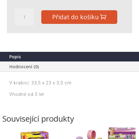
Perníková
Přidat do košíku
chaloupka
společenská
hra
v
krabici
33,5x23x3,5cm
Popis
množství
Hodnocení (0)
V krabici: 33,5 x 23 x 3,5 cm
Vhodné od 3 let
Související produkty