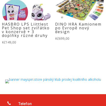
HASBRO LPS Liittlest
DINO HRA Kamionem
Pet Shop set zvířátko
po Evropě nový
v konzervě + 3
design
doplňky různé druhy
Kč
699,00
Kč
149,00

Telefon