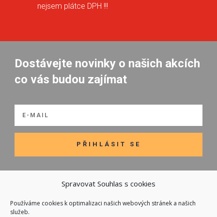
nejsem plátce DPH !!!
Dostávejte novinky o našich akcích
co vás budou zajímat
PŘIHLÁSIT SE
Spravovat Souhlas s cookies
Používáme cookies k optimalizaci našich webových stránek a našich

Odkazy
služeb.