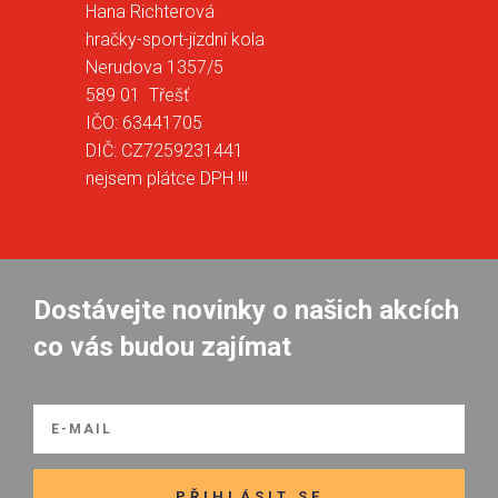
Hana Richterová
hračky-sport-jízdní kola
Nerudova 1357/5
589 01 Třešť
IČO: 63441705
DIČ: CZ7259231441
nejsem plátce DPH !!!
Dostávejte novinky o našich akcích
co vás budou zajímat
PŘIHLÁSIT SE