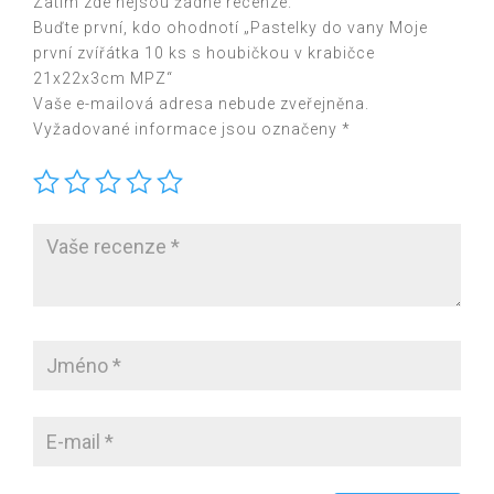
Zatím zde nejsou žádné recenze.
21x22x3cm
Buďte první, kdo ohodnotí „Pastelky do vany Moje
MPZ
první zvířátka 10 ks s houbičkou v krabičce
množství
21x22x3cm MPZ“
Vaše e-mailová adresa nebude zveřejněna.
Vyžadované informace jsou označeny
*