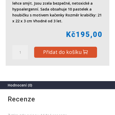
lehce smýt. Jsou zcela bezpečné, netoxické a
hypoalergenní. Sada obsahuje 10 pastelek a
houbičku s motivem kačenky Rozměr krabičky: 21
x 22 x 3 cm Vhodné od 3 let.
Kč
195,00
Pastelky
Přidat do košíku
do
vany
Moje
první
zvířátka
10
Hodnocení (0)
ks
s
Recenze
houbičkou
v
krabičce