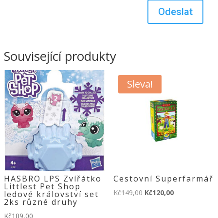
Související produkty
Sleva!
HASBRO LPS Zvířátko
Cestovní Superfarmář
Littlest Pet Shop
Původní
Aktuální
Kč
149,00
Kč
120,00
ledové království set
2ks různé druhy
cena
cena
Kč
109,00
byla:
je: