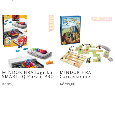
Kč149,00.
Kč120,00.
MINDOK HRA logická
MINDOK HRA
SMART IQ Puzzle PRO
Carcassonne
Kč
369,00
Kč
799,00