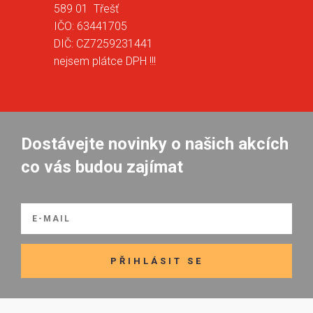
589 01 Třešť
IČO: 63441705
DIČ: CZ7259231441
nejsem plátce DPH !!!
Dostávejte novinky o našich akcích
co vás budou zajímat
PŘIHLÁSIT SE