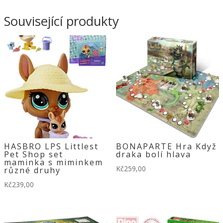
Související produkty
HASBRO LPS Littlest
BONAPARTE Hra Když
Pet Shop set
draka bolí hlava
maminka s miminkem
Kč
259,00
různé druhy
Kč
239,00