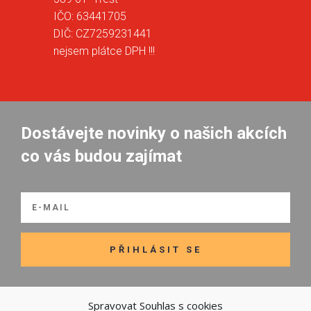
IČO: 63441705
DIČ: CZ7259231441
nejsem plátce DPH !!!
Dostávejte novinky o našich akcích
co vás budou zajímat
PŘIHLÁSIT SE
Spravovat Souhlas s cookies