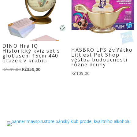
DINO Hra IQ
HASBRO LPS Zvířátko
Historický kvíz set s
Littlest Pet Shop
globusem 15cm 440
věštba budoucnosti
otázek v krabici
různé druhy
Původní
Aktuální
Kč
599,00
Kč
359,00
Kč
109,00
cena
cena
byla:
je:
Kč599,00.
Kč359,00.