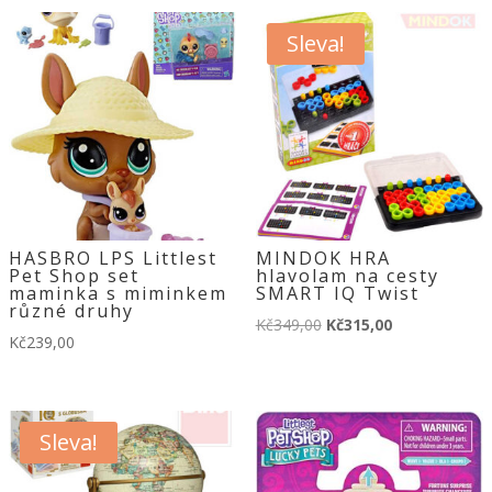
Sleva!
HASBRO LPS Littlest
MINDOK HRA
Pet Shop set
hlavolam na cesty
maminka s miminkem
SMART IQ Twist
různé druhy
Původní
Aktuální
Kč
349,00
Kč
315,00
Kč
239,00
cena
cena
byla:
je:
Kč349,00.
Kč315,00.
Sleva!