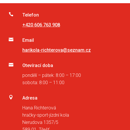

Telefon
+420 606 763 908

Email
harikola-richterova@seznam.cz

Otevírací doba
pondělí – pátek: 8:00 – 17:00
sobota: 8:00 – 11:00

Adresa
Hana Richterová
hračky-sport-jízdní kola
Nerudova 1357/5
589 01 Třešť