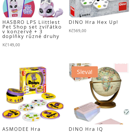
HASBRO LPS Liittlest
DINO Hra Hex Up!
Pet Shop set zvířátko
Kč
569,00
v konzervě + 3
doplňky různé druhy
Kč
149,00
Sleva!
ASMODEE Hra
DINO Hra IQ