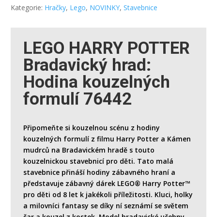
Kategorie:
Hračky
,
Lego
,
NOVINKY
,
Stavebnice
LEGO HARRY POTTER
Bradavický hrad:
Hodina kouzelných
formulí 76442
Připomeňte si kouzelnou scénu z hodiny
kouzelných formulí z filmu Harry Potter a Kámen
mudrců na Bradavickém hradě s touto
kouzelnickou stavebnicí pro děti. Tato malá
stavebnice přináší hodiny zábavného hraní a
představuje zábavný dárek LEGO® Harry Potter™
pro děti od 8 let k jakékoli příležitosti. Kluci, holky
a milovníci fantasy se díky ní seznámí se světem
čar a kouzel z kostek. Model bradavické učebny