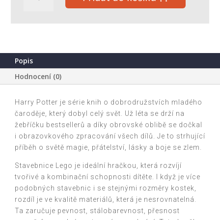
HARRY
POTTER
Bradavický
hrad:
Hodina
kouzelných
Popis
formulí
Hodnocení (0)
76442
množství
Harry Potter je série knih o dobrodružstvích mladého
čaroděje, který dobyl celý svět. Už léta se drží na
žebříčku bestsellerů a díky obrovské oblibě se dočkal
i obrazovkového zpracování všech dílů. Je to strhující
příběh o světě magie, přátelství, lásky a boje se zlem.
Stavebnice Lego je ideální hračkou, která rozvíjí
tvořivé a kombinační schopnosti dítěte. I když je více
podobných stavebnic i se stejnými rozměry kostek,
rozdíl je ve kvalitě materiálů, která je nesrovnatelná.
Ta zaručuje pevnost, stálobarevnost, přesnost