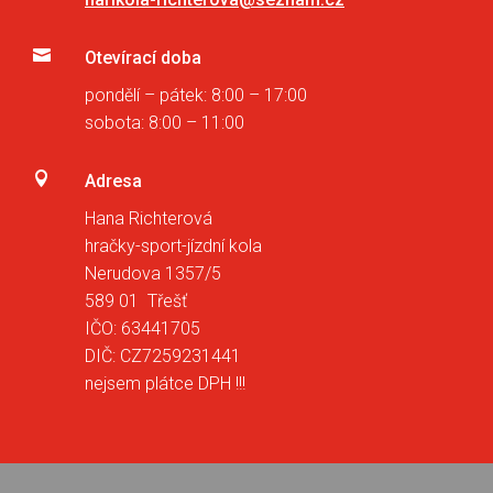

Otevírací doba
pondělí – pátek: 8:00 – 17:00
sobota: 8:00 – 11:00

Adresa
Hana Richterová
hračky-sport-jízdní kola
Nerudova 1357/5
589 01 Třešť
IČO: 63441705
DIČ: CZ7259231441
nejsem plátce DPH !!!