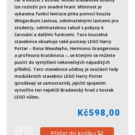
lze rozložit pro snadné hraní. Místnost je
vybavena funkcí levitace pírka pomocí kouzla
Wingardium Leviosa, odnímatelnými lavicemi pro
studenty, odnímatelnou tabulí s pokyny k
čarování a dalšími funkcemi. Tato kouzelná
stavebnice obsahuje také postavy LEGO Harry
Potter – Rona Weasleyho, Hermionu Grangerovou
a profesora Kratiknota –, se kterými se můžete
pustit do vymýšlení nekonečných nápaditých
příběhů. Tato stavebnice učebny je součástí řady
modulárních stavebnic LEGO Harry Potter
(prodávají se samostatně), jejichž spojením
vytvoříte ten největší Bradavický hrad z kostek
LEGO vůbec.
Kč
598,00
LEGO
Přidat do košíku