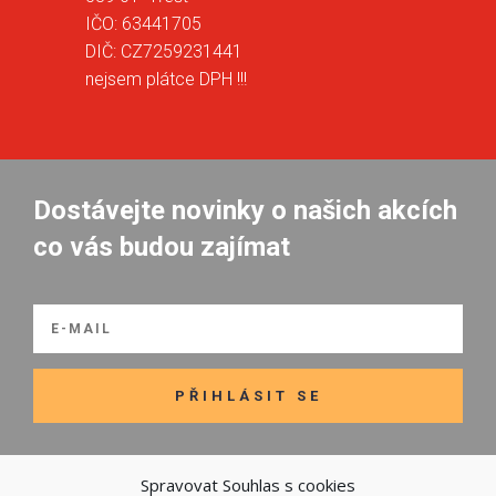
IČO: 63441705
DIČ: CZ7259231441
nejsem plátce DPH !!!
Dostávejte novinky o našich akcích
co vás budou zajímat
PŘIHLÁSIT SE
Spravovat Souhlas s cookies