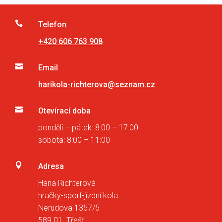

Telefon
+420 606 763 908

Email
harikola-richterova@seznam.cz

Otevírací doba
pondělí – pátek: 8:00 – 17:00
sobota: 8:00 – 11:00

Adresa
Hana Richterová
hračky-sport-jízdní kola
Nerudova 1357/5
589 01 Třešť