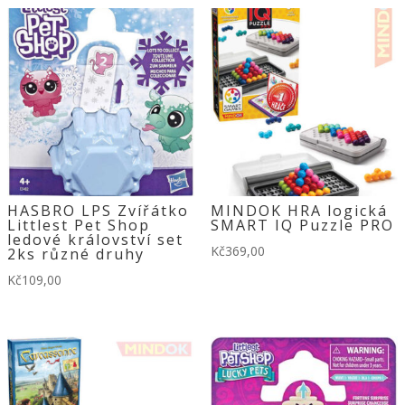
HASBRO LPS Zvířátko
MINDOK HRA logická
Littlest Pet Shop
SMART IQ Puzzle PRO
ledové království set
Kč
369,00
2ks různé druhy
Kč
109,00