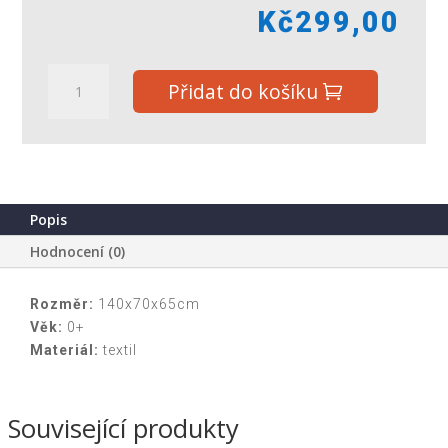
Kč
299,00
Krtečkův
Přidat do košíku
plážový
stan
140x70x65cm
0m+
v
krabičce
Popis
množství
Hodnocení (0)
Rozměr:
140x70x65cm
Věk:
0+
Materiál:
textil
Související produkty