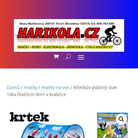
Domů
/
Hračky
/
Hračky na ven
/ Krtečkův plážový stan
140x70x65cm 0m+ v krabičce