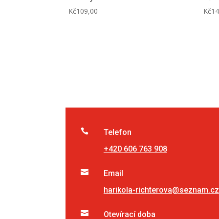
Kč
109,00
Kč
14

Telefon
+420 606 763 908

Email
harikola-richterova@seznam.cz

Otevírací doba