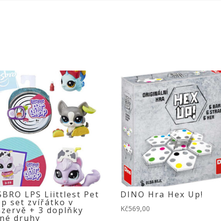
BRO LPS Liittlest Pet
DINO Hra Hex Up!
p set zvířátko v
Kč
569,00
zervě + 3 doplňky
né druhy