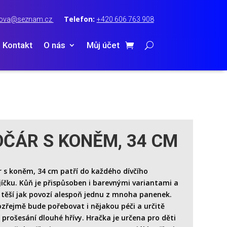
Telefon:
terova@seznam.cz
+420 606 763 908
Kontakt
O nás
Můj účet
OČÁR S KONĚM, 34 CM
 s koněm, 34 cm patří do každého dívčího
íčku. Kůň je přispůsoben i barevnými variantami a
 těší jak povozí alespoň jednu z mnoha panenek.
řejmě bude pořebovat i nějakou péči a určitě
 prošesání dlouhé hřívy. Hračka je určena pro děti