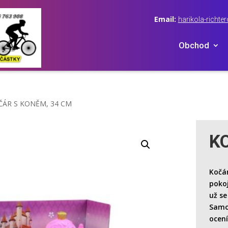
Email:
harikola-rich
Obchod
ČÁR S KONĚM, 34 CM
K
Kočár
pokoj
už se
Samoz
ocení