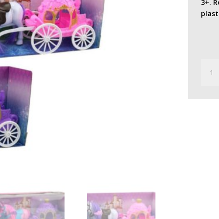
3+. R
plast
KOČÁ
S
KONĚ
34
CM
množs