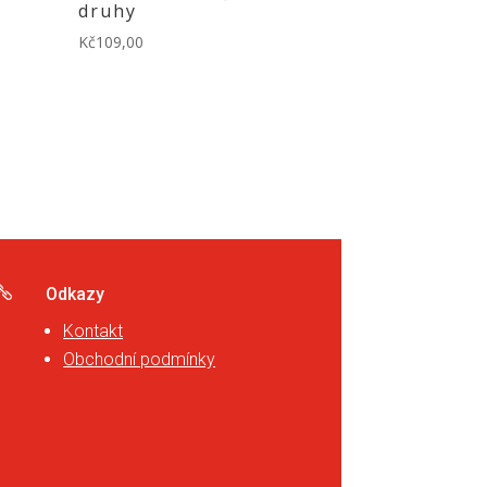
druhy
Kč
109,00

Odkazy
Kontakt
Obchodní podmínky