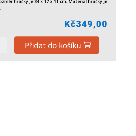
ozměr hračky je 34 x 17 x 11 cm. Materiál hračky je
.
Kč
349,00
R
Přidat do košíku
M,
tví