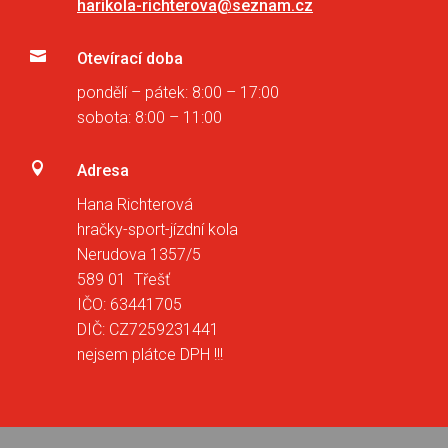
harikola-richterova@seznam.cz

Otevírací doba
pondělí – pátek: 8:00 – 17:00
sobota: 8:00 – 11:00

Adresa
Hana Richterová
hračky-sport-jízdní kola
Nerudova 1357/5
589 01 Třešť
IČO: 63441705
DIČ: CZ7259231441
nejsem plátce DPH !!!