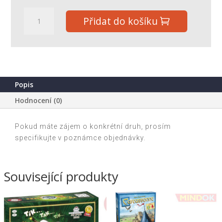
Figurka
Přidat do košíku
dinosaurus
plast
34x17cm
mix
druhů
množství
Popis
Hodnocení (0)
Pokud máte zájem o konkrétní druh, prosím
specifikujte v poznámce objednávky.
Související produkty