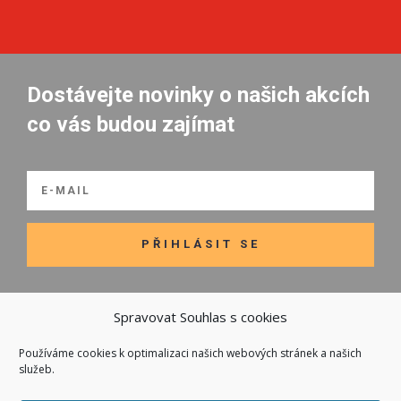
Dostávejte novinky o našich akcích
co vás budou zajímat
PŘIHLÁSIT SE
Spravovat Souhlas s cookies
Používáme cookies k optimalizaci našich webových stránek a našich

Odkazy
služeb.
Kontakt