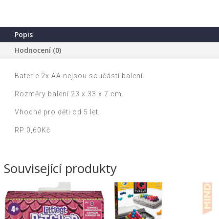
65cm
na
baterie
Popis
se
Hodnocení (0)
světlem
se
zvukem
Baterie 2x AA nejsou součástí balení.
v
Rozměry balení 23 x 33 x 7 cm.
krabici
23x33x7cm
Vhodné pro děti od 5 let.
množství
RP:0,60Kč
Související produkty