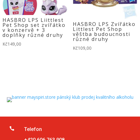
HASBRO LPS Liittlest
HASBRO LPS Zvířátko
Pet Shop set zvířátko
Littlest Pet Shop
v konzervě + 3
věštba budoucnosti
doplňky různé druhy
různé druhy
Kč
149,00
Kč
109,00

Telefon
+420 606 763 908