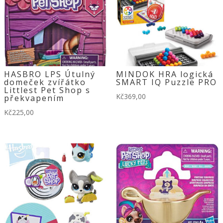
HASBRO LPS Útulný
MINDOK HRA logická
domeček zvířátko
SMART IQ Puzzle PRO
Littlest Pet Shop s
Kč
369,00
překvapením
Kč
225,00