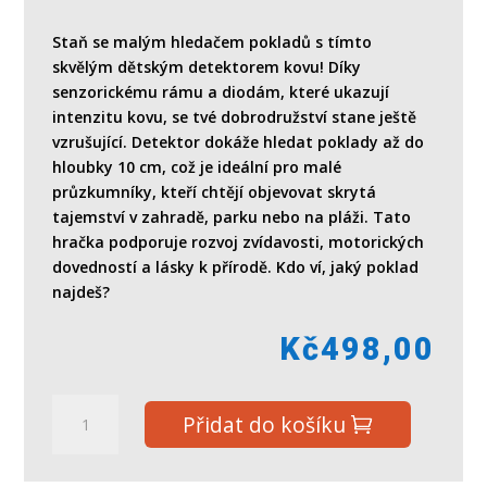
Staň se malým hledačem pokladů s tímto
skvělým dětským detektorem kovu! Díky
senzorickému rámu a diodám, které ukazují
intenzitu kovu, se tvé dobrodružství stane ještě
vzrušující. Detektor dokáže hledat poklady až do
hloubky 10 cm, což je ideální pro malé
průzkumníky, kteří chtějí objevovat skrytá
tajemství v zahradě, parku nebo na pláži. Tato
hračka podporuje rozvoj zvídavosti, motorických
dovedností a lásky k přírodě. Kdo ví, jaký poklad
najdeš?
Kč
498,00
Detektor
Přidat do košíku
kovů/hledačka
pokladů
plast