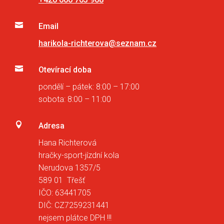

Email
harikola-richterova@seznam.cz

Otevírací doba
pondělí – pátek: 8:00 – 17:00
sobota: 8:00 – 11:00

Adresa
Hana Richterová
hračky-sport-jízdní kola
Nerudova 1357/5
589 01 Třešť
IČO: 63441705
DIČ: CZ7259231441
nejsem plátce DPH !!!