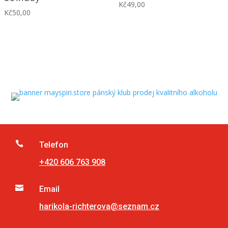
Kč
49,00
Kč
50,00

Telefon
+420 606 763 908

Email
harikola-richterova@seznam.cz