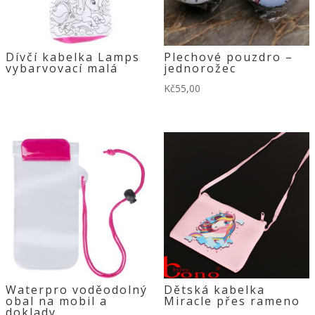
Dívčí kabelka Lamps
Plechové pouzdro –
vybarvovací malá
jednorožec
Kč
55,00
Waterpro voděodolný
Dětská kabelka
obal na mobil a
Miracle přes rameno
doklady