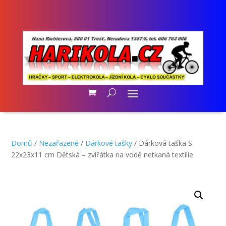
Domů
/
Nezařazené
/
Dárkové tašky
/ Dárková taška S
22x23x11 cm Dětská – zvířátka na vodě netkaná textílie