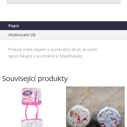
22x23x11
cm
Dětská
-
Popis
zvířátka
Hodnocení (0)
na
vodě
netkaná
Pokud máte zájem o konkrétní druh, prosím
textílie
specifikujte v poznámce objednávky.
množství
Související produkty