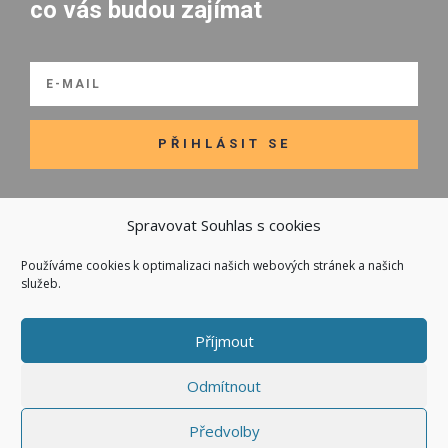
co vás budou zajímat
PŘIHLÁSIT SE
Spravovat Souhlas s cookies
Používáme cookies k optimalizaci našich webových stránek a našich

Odkazy
služeb.
Kontakt
Obchodní podmínky
Příjmout
Odmítnout
Předvolby
Copyright © 2023 – Harikola | Vytvořil
RVSpace s.r.o.