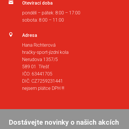

Otevírací doba
pondělí – pátek: 8:00 – 17:00
sobota: 8:00 – 11:00

Adresa
Hana Richterová
hračky-sport-jízdní kola
Nerudova 1357/5
589 01 Třešť
IČO: 63441705
DIČ: CZ7259231441
nejsem plátce DPH !!!
Dostávejte novinky o našich akcích