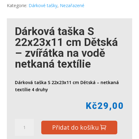
Kategorie:
Dárkové tašky
,
Nezařazené
Dárková taška S
22x23x11 cm Dětská
– zvířátka na vodě
netkaná textílie
Dárková taška S 22x23x11 cm Dětská – netkaná
textílie 4 druhy
Kč
29,00
Dárková
Přidat do košíku
taška
S