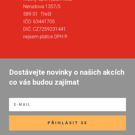
Nerudova 1357/5
589 01 Třešť
IČO: 63441705
DIČ: CZ7259231441
nejsem plátce DPH !!!
Dostávejte novinky o našich akcích
co vás budou zajímat
PŘIHLÁSIT SE