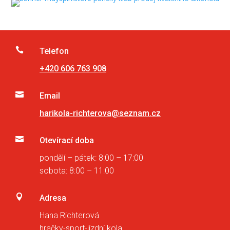

Telefon
+420 606 763 908

Email
harikola-richterova@seznam.cz

Otevírací doba
pondělí – pátek: 8:00 – 17:00
sobota: 8:00 – 11:00

Adresa
Hana Richterová
hračky-sport-jízdní kola