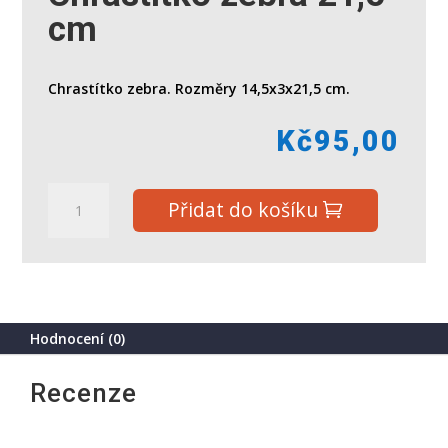
cm
Chrastítko zebra. Rozměry 14,5x3x21,5 cm.
Kč
95,00
Chrastítko
Přidat do košíku
zebra
21,5
cm
množství
Hodnocení (0)
Recenze