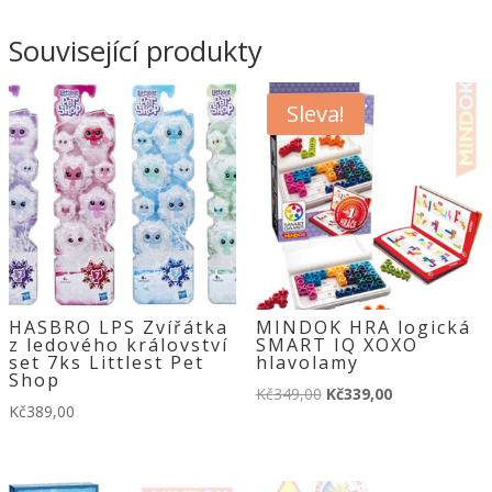
Související produkty
Sleva!
HASBRO LPS Zvířátka
MINDOK HRA logická
z ledového království
SMART IQ XOXO
set 7ks Littlest Pet
hlavolamy
Shop
Původní
Aktuální
Kč
349,00
Kč
339,00
Kč
389,00
cena
cena
byla:
je:
Kč349,00.
Kč339,00.