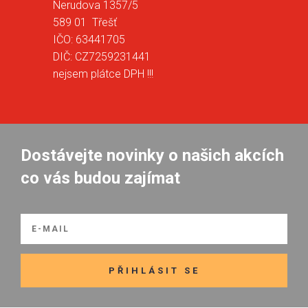
Nerudova 1357/5
589 01 Třešť
IČO: 63441705
DIČ: CZ7259231441
nejsem plátce DPH !!!
Dostávejte novinky o našich akcích
co vás budou zajímat
PŘIHLÁSIT SE