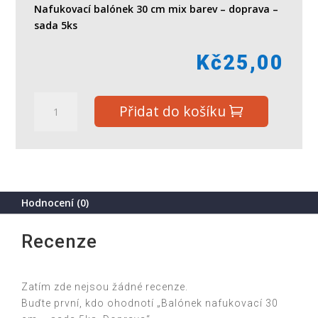
Nafukovací balónek 30 cm mix barev – doprava –
sada 5ks
Kč
25,00
Balónek
Přidat do košíku
nafukovací
30
cm
-
sada
5ks,
Hodnocení (0)
Doprava
množství
Recenze
Zatím zde nejsou žádné recenze.
Buďte první, kdo ohodnotí „Balónek nafukovací 30