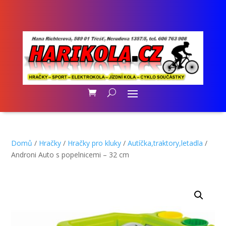
Domů
/
Hračky
/
Hračky pro kluky
/
Autíčka,traktory,letadla
/
Androni Auto s popelnicemi – 32 cm