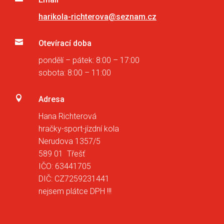
harikola-richterova@seznam.cz

Otevírací doba
pondělí – pátek: 8:00 – 17:00
sobota: 8:00 – 11:00

Adresa
Hana Richterová
hračky-sport-jízdní kola
Nerudova 1357/5
589 01 Třešť
IČO: 63441705
DIČ: CZ7259231441
nejsem plátce DPH !!!