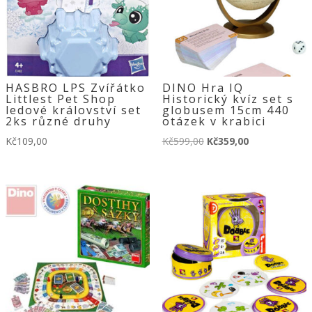
HASBRO LPS Zvířátko
DINO Hra IQ
Littlest Pet Shop
Historický kvíz set s
ledové království set
globusem 15cm 440
2ks různé druhy
otázek v krabici
Původní
Aktuální
Kč
109,00
Kč
599,00
Kč
359,00
cena
cena
byla:
je:
Kč599,00.
Kč359,00.